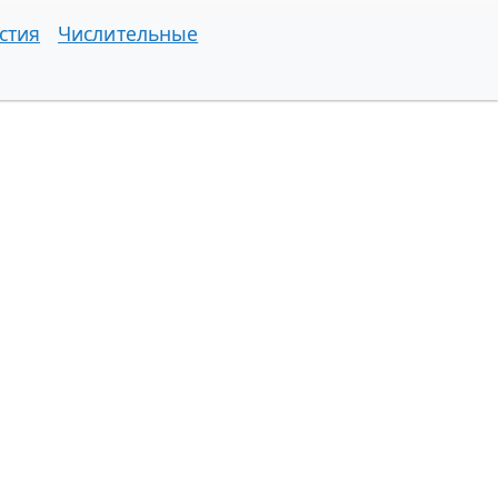
стия
Числительные