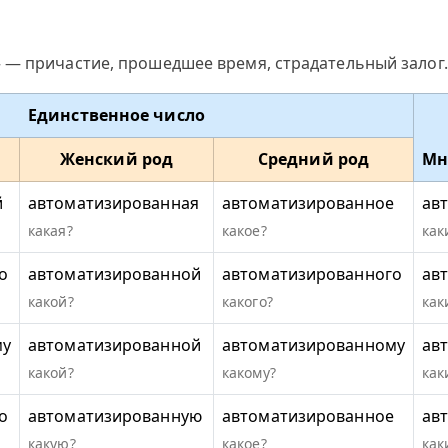
 — причастие, прошедшее время, страдательный залог.
Единственное число
Женский род
Средний род
Мн
й
автоматизированная
автоматизированное
ав
какая?
какое?
как
о
автоматизированной
автоматизированного
ав
какой?
какого?
как
му
автоматизированной
автоматизированному
ав
какой?
какому?
как
о
автоматизированную
автоматизированное
ав
какую?
какое?
как