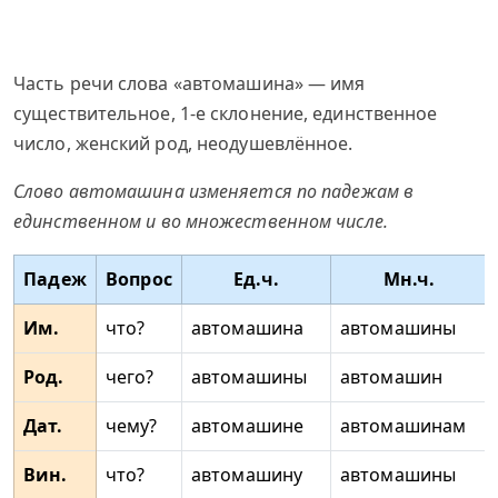
Часть речи слова «автомашина» — имя
существительное, 1-е склонение, единственное
число, женский род, неодушевлённое.
Слово автомашина изменяется по падежам в
единственном и во множественном числе.
Падеж
Вопрос
Ед.ч.
Мн.ч.
Им.
что?
автомашина
автомашины
Род.
чего?
автомашины
автомашин
Дат.
чему?
автомашине
автомашинам
Вин.
что?
автомашину
автомашины