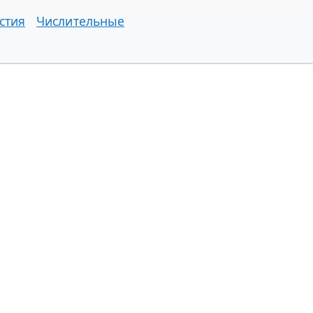
стия
Числительные