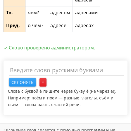
Тв.
чем?
адресом
адресами
Пред.
о чём?
адресе
адресах
✓ Слово проверено администратором.
СКЛОНЯТЬ
×
Слова с буквой ё пишите через букву ё (не через е!).
Например: поём и поем — разные глаголы, съём и
съем — слова разных частей речи.
Склонение слов делается с помощью программы и не