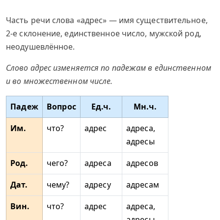
Часть речи слова «адрес» — имя существительное,
2-е склонение, единственное число, мужской род,
неодушевлённое.
Слово адрес изменяется по падежам в единственном
и во множественном числе.
Падеж
Вопрос
Ед.ч.
Мн.ч.
Им.
что?
адрес
адреса,
адресы
Род.
чего?
адреса
адресов
Дат.
чему?
адресу
адресам
Вин.
что?
адрес
адреса,
адресы