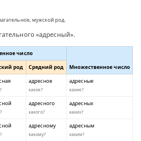
агательное, мужской род.
ательного «адресный».
енное число
ский род
Средний род
Множественное число
сная
адресное
адресные
?
какое?
какие?
сной
адресного
адресных
?
какого?
каких?
сной
адресному
адресным
?
какому?
каким?