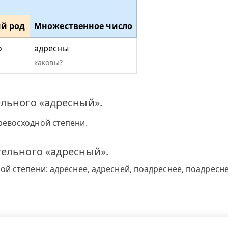
й род
Множественное число
о
адресны
каковы?
ельного «адресный».
ревосходной степени.
тельного «адресный».
й степени: адреснее, адресней, поадреснее, поадресне