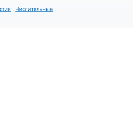
стия
Числительные