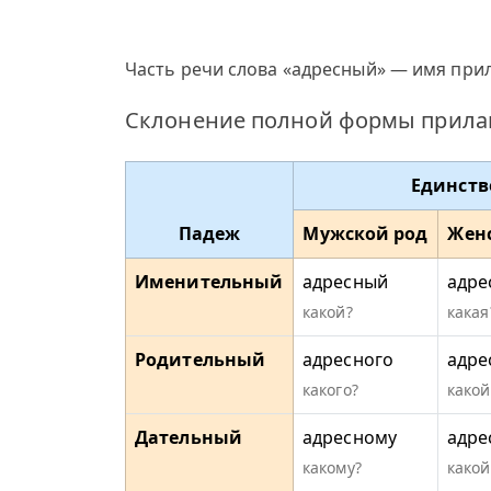
Часть речи слова «адресный» — имя прил
Склонение полной формы прилаг
Единств
Падеж
Мужской род
Жен
Именительный
адресный
адре
какой?
какая
Родительный
адресного
адре
какого?
какой
Дательный
адресному
адре
какому?
какой