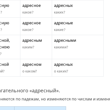
сную
адресное
адресных
?
какое?
каких?
сную
адресное
адресные
?
какое?
какие?
сной,
адресным
адресными
сною
каким?
какими?
?
сной
адресном
адресных
ой?
о каком?
о каких?
гательного «адресный».
оняются по падежам, но изменяются по числам и измен