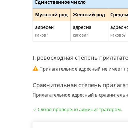
Единственное число
Мужской род
Женский род
Средни
адресен
адресна
адресн
каков?
какова?
каково?
Превосходная степень прилагат
⚠
Прилагательное адресный не имеет п
Сравнительная степень прилага
Прилагательное адресный в сравнительно
✓ Слово проверено администратором.