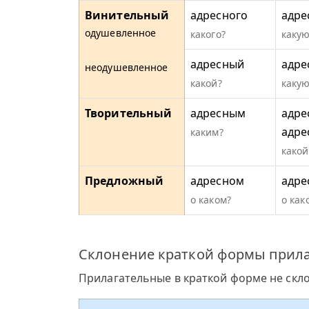
Винительный
адресного
адре
одушевленное
какого?
какую
адресный
адре
неодушевленное
какой?
какую
Творительный
адресным
адре
адре
каким?
какой
Предложный
адресном
адре
о каком?
о как
Склонение краткой формы прила
Прилагательные в краткой форме не скл