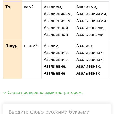
Тв.
кем?
Азалием,
Азалиями,
Азалиевичем,
Азалиевичами,
Азальевичем,
Азальевичами,
Азалиевной,
Азалиевнами,
Азальевной
Азальевнами
Пред.
о ком?
Азалии,
Азалиях,
Азалиевиче,
Азалиевичах,
Азальевиче,
Азальевичах,
Азалиевне,
Азалиевнах,
Азальевне
Азальевнах
✓ Слово проверено администратором.