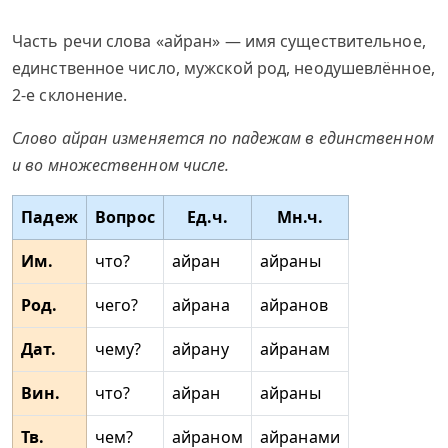
Часть речи слова «айран» — имя существительное,
единственное число, мужской род, неодушевлённое,
2-е склонение.
Слово айран изменяется по падежам в единственном
и во множественном числе.
Падеж
Вопрос
Ед.ч.
Мн.ч.
Им.
что?
айран
айраны
Род.
чего?
айрана
айранов
Дат.
чему?
айрану
айранам
Вин.
что?
айран
айраны
Тв.
чем?
айраном
айранами