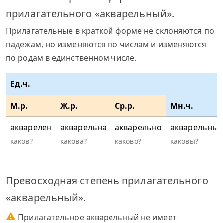
прилагательного «акварельный».
Прилагательные в краткой форме не склоняются по
падежам, но изменяются по числам и изменяются
по родам в единственном числе.
Ед.ч.
М.р.
Ж.р.
Ср.р.
Мн.ч.
акварелен
акварельна
акварельно
акварельны
каков?
какова?
каково?
каковы?
Превосходная степень прилагательного
«акварельный».
⚠
Прилагательное акварельный не имеет