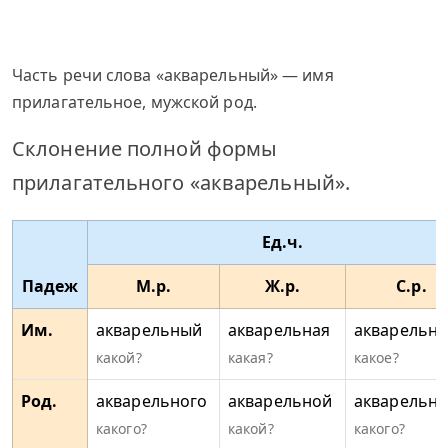
Часть речи слова «акварельный» — имя
прилагательное, мужской род.
Склонение полной формы
прилагательного «акварельный».
Ед.ч.
Падеж
М.р.
Ж.р.
С.р.
Им.
акварельный
акварельная
акварельно
какой?
какая?
какое?
Род.
акварельного
акварельной
акварельно
какого?
какой?
какого?