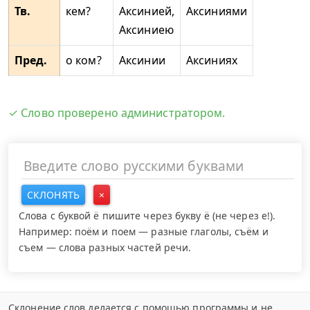
Тв.
кем?
Аксинией,
Аксиниями
Аксиниею
Пред.
о ком?
Аксинии
Аксиниях
✓ Слово проверено администратором.
СКЛОНЯТЬ
×
Слова с буквой ё пишите через букву ё (не через е!).
Например: поём и поем — разные глаголы, съём и
съем — слова разных частей речи.
Склонение слов делается с помощью программы и не