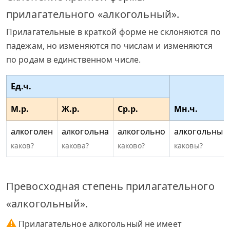
прилагательного «алкогольный».
Прилагательные в краткой форме не склоняются по
падежам, но изменяются по числам и изменяются
по родам в единственном числе.
Ед.ч.
М.р.
Ж.р.
Ср.р.
Мн.ч.
алкоголен
алкогольна
алкогольно
алкогольны
каков?
какова?
каково?
каковы?
Превосходная степень прилагательного
«алкогольный».
⚠
Прилагательное алкогольный не имеет