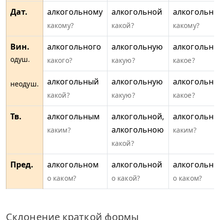
Дат.
алкогольному
алкогольной
алкогольно
какому?
какой?
какому?
Вин.
алкогольного
алкогольную
алкогольно
одуш.
какого?
какую?
какое?
алкогольный
алкогольную
алкогольно
неодуш.
какой?
какую?
какое?
Тв.
алкогольным
алкогольной,
алкогольн
алкогольною
каким?
каким?
какой?
Пред.
алкогольном
алкогольной
алкогольно
о каком?
о какой?
о каком?
Склонение краткой формы