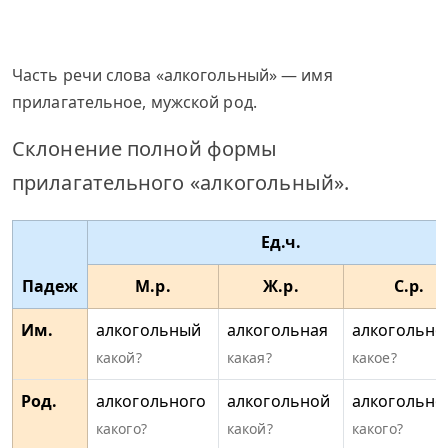
Часть речи слова «алкогольный» — имя
прилагательное, мужской род.
Склонение полной формы
прилагательного «алкогольный».
Ед.ч.
Падеж
М.р.
Ж.р.
С.р.
Им.
алкогольный
алкогольная
алкогольно
какой?
какая?
какое?
Род.
алкогольного
алкогольной
алкогольно
какого?
какой?
какого?