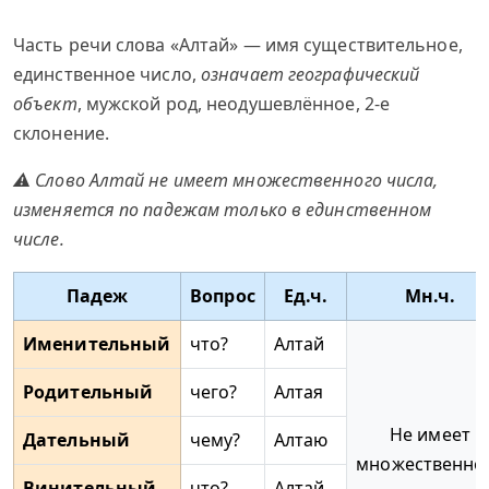
Часть речи слова «Алтай» — имя существительное,
единственное число,
означает географический
объект
, мужской род, неодушевлённое, 2-е
склонение.
⚠ Слово Алтай не имеет множественного числа,
изменяется по падежам только в единственном
числе.
Падеж
Вопрос
Ед.ч.
Мн.ч.
Именительный
что?
Алтай
Родительный
чего?
Алтая
Не имеет
Дательный
чему?
Алтаю
множественно
Винительный
что?
Алтай