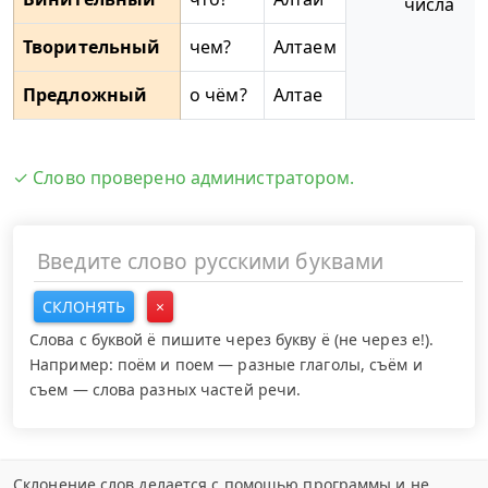
числа
Творительный
чем?
Алтаем
Предложный
о чём?
Алтае
✓ Слово проверено администратором.
СКЛОНЯТЬ
×
Слова с буквой ё пишите через букву ё (не через е!).
Например: поём и поем — разные глаголы, съём и
съем — слова разных частей речи.
Склонение слов делается с помощью программы и не