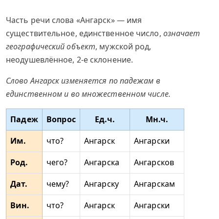
Часть речи слова «Ангарск» — имя
существительное, единственное число,
означает
географический объект
, мужской род,
неодушевлённое, 2-е склонение.
Слово Ангарск изменяется по падежам в
единственном и во множественном числе.
Падеж
Вопрос
Ед.ч.
Мн.ч.
Им.
что?
Ангарск
Ангарски
Род.
чего?
Ангарска
Ангарсков
Дат.
чему?
Ангарску
Ангарскам
Вин.
что?
Ангарск
Ангарски