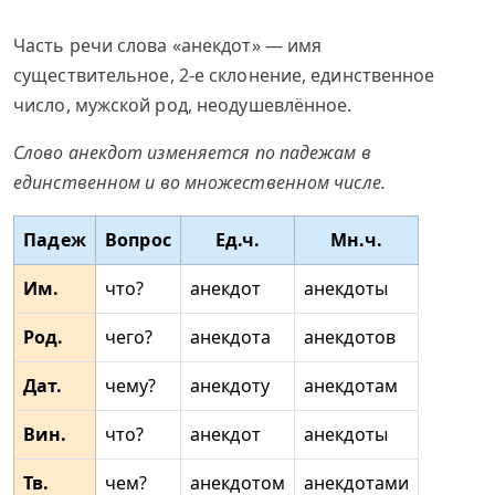
Часть речи слова «анекдот» — имя
существительное, 2-е склонение, единственное
число, мужской род, неодушевлённое.
Слово анекдот изменяется по падежам в
единственном и во множественном числе.
Падеж
Вопрос
Ед.ч.
Мн.ч.
Им.
что?
анекдот
анекдоты
Род.
чего?
анекдота
анекдотов
Дат.
чему?
анекдоту
анекдотам
Вин.
что?
анекдот
анекдоты
Тв.
чем?
анекдотом
анекдотами