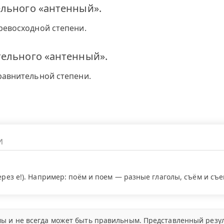
ельного «антенный».
ревосходной степени.
тельного «антенный».
равнительной степени.
через е!). Например: поём и поем — разные глаголы, съём и съ
ы и не всегда может быть правильным. Представленный резул