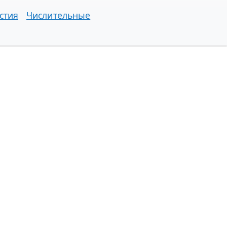
стия
Числительные