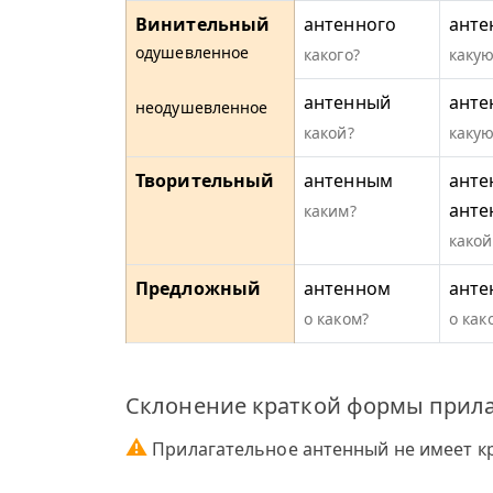
Винительный
антенного
анте
одушевленное
какого?
какую
антенный
анте
неодушевленное
какой?
какую
Творительный
антенным
анте
анте
каким?
какой
Предложный
антенном
анте
о каком?
о как
Склонение краткой формы прила
⚠
Прилагательное антенный не имеет к