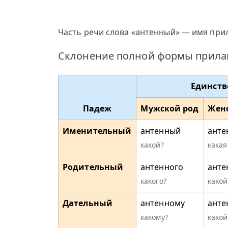
Часть речи слова «антенный» — имя прил
Склонение полной формы прилаг
Единств
Падеж
Мужской род
Жен
Именительный
антенный
анте
какой?
какая
Родительный
антенного
анте
какого?
какой
Дательный
антенному
анте
какому?
какой