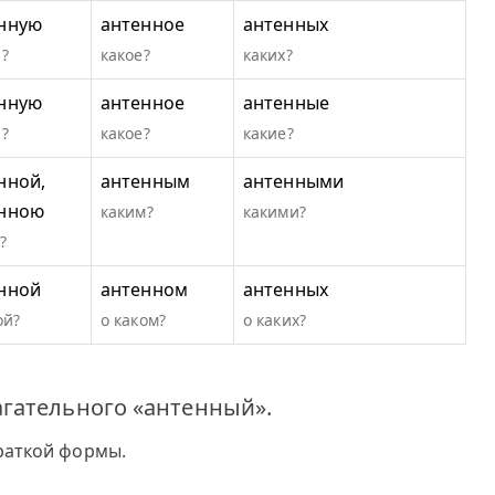
нную
антенное
антенных
?
какое?
каких?
нную
антенное
антенные
?
какое?
какие?
нной,
антенным
антенными
нною
каким?
какими?
?
нной
антенном
антенных
ой?
о каком?
о каких?
гательного «антенный».
раткой формы.