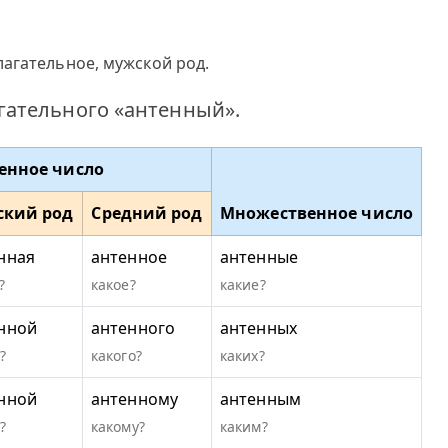
агательное, мужской род.
ательного «антенный».
енное число
ский род
Средний род
Множественное число
нная
антенное
антенные
?
какое?
какие?
нной
антенного
антенных
?
какого?
каких?
нной
антенному
антенным
?
какому?
каким?