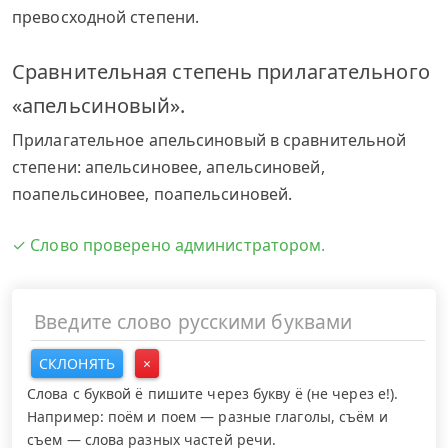
превосходной степени.
Сравнительная степень прилагательного
«апельсиновый».
Прилагательное апельсиновый в сравнительной
степени: апельсиновее, апельсиновей,
поапельсиновее, поапельсиновей.
✓ Слово проверено администратором.
СКЛОНЯТЬ
×
Слова с буквой ё пишите через букву ё (не через е!).
Например: поём и поем — разные глаголы, съём и
съем — слова разных частей речи.