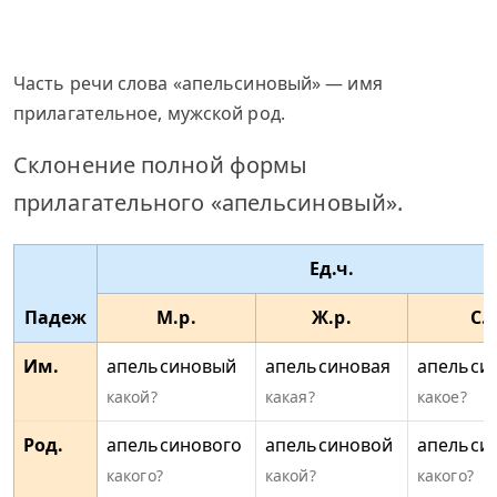
Часть речи слова «апельсиновый» — имя
прилагательное, мужской род.
Склонение полной формы
прилагательного «апельсиновый».
Ед.ч.
Падеж
М.р.
Ж.р.
С.р
Им.
апельсиновый
апельсиновая
апельси
какой?
какая?
какое?
Род.
апельсинового
апельсиновой
апельси
какого?
какой?
какого?