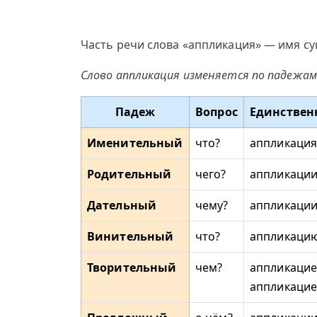
Часть речи слова «аппликация» — имя су
Слово аппликация изменяется по падежам
Падеж
Вопрос
Единствен
Именительный
что?
аппликация
Родительный
чего?
аппликаци
Дательный
чему?
аппликаци
Винительный
что?
аппликаци
Творительный
чем?
аппликацие
аппликаци