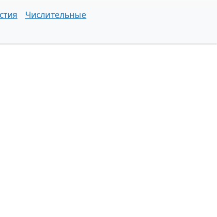
стия
Числительные