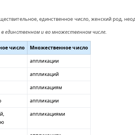
ществительное, единственное число, женский род, неод
 в единственном и во множественном числе.
ное число
Множественное число
аппликации
и
аппликаций
и
аппликациям
ю
аппликации
й,
аппликациями
ею