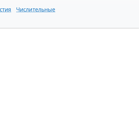
стия
Числительные