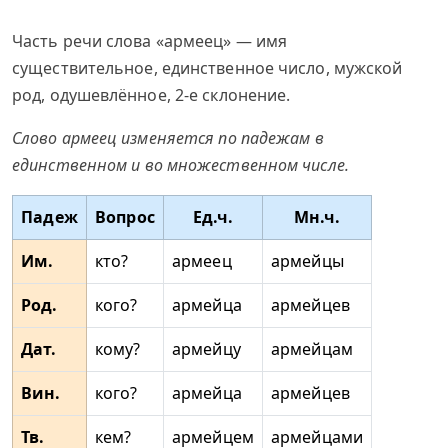
Часть речи слова «армеец» — имя
существительное, единственное число, мужской
род, одушевлённое, 2-е склонение.
Слово армеец изменяется по падежам в
единственном и во множественном числе.
Падеж
Вопрос
Ед.ч.
Мн.ч.
Им.
кто?
армеец
армейцы
Род.
кого?
армейца
армейцев
Дат.
кому?
армейцу
армейцам
Вин.
кого?
армейца
армейцев
Тв.
кем?
армейцем
армейцами