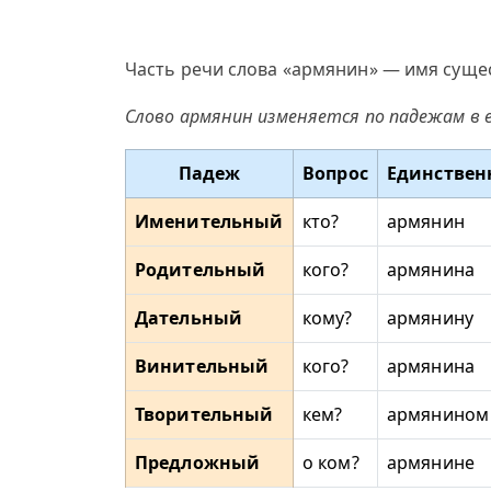
Часть речи слова «армянин» — имя сущес
Слово армянин изменяется по падежам в 
Падеж
Вопрос
Единствен
Именительный
кто?
армянин
Родительный
кого?
армянина
Дательный
кому?
армянину
Винительный
кого?
армянина
Творительный
кем?
армянином
Предложный
о ком?
армянине