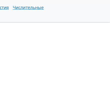
стия
Числительные