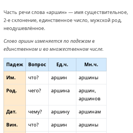
Часть речи слова «аршин» — имя существительное,
2-е склонение, единственное число, мужской род,
неодушевлённое.
Слово аршин изменяется по падежам в
единственном и во множественном числе.
Падеж
Вопрос
Ед.ч.
Мн.ч.
Им.
что?
аршин
аршины
Род.
чего?
аршина
аршин,
аршинов
Дат.
чему?
аршину
аршинам
Вин.
что?
аршин
аршины