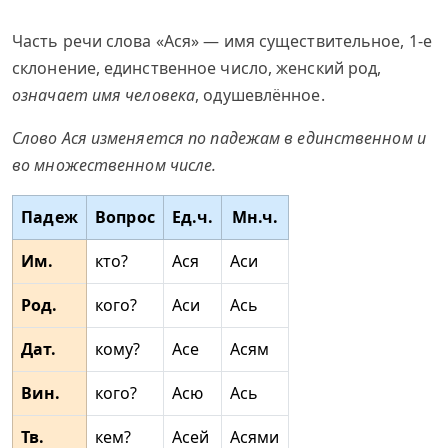
Часть речи слова «Ася» — имя существительное, 1-е
склонение, единственное число, женский род,
означает имя человека
, одушевлённое.
Слово Ася изменяется по падежам в единственном и
во множественном числе.
Падеж
Вопрос
Ед.ч.
Мн.ч.
Им.
кто?
Ася
Аси
Род.
кого?
Аси
Ась
Дат.
кому?
Асе
Асям
Вин.
кого?
Асю
Ась
Тв.
кем?
Асей
Асями