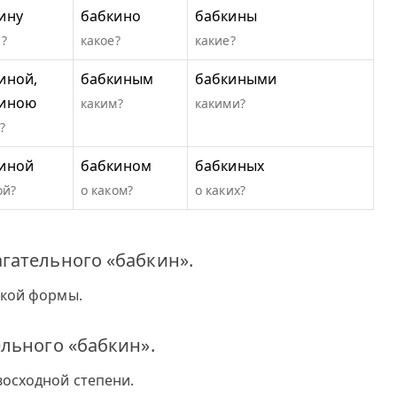
ину
бабкино
бабкины
?
какое?
какие?
иной,
бабкиным
бабкиными
киною
каким?
какими?
?
иной
бабкином
бабкиных
ой?
о каком?
о каких?
гательного «бабкин».
ткой формы.
льного «бабкин».
осходной степени.