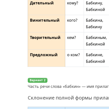
Дательный
кому?
Бабкину,
Бабкиной
Винительный
кого?
Бабкина,
Бабкину
Творительный
кем?
Бабкиным,
Бабкиной
Предложный
о ком?
Бабкине,
Бабкиной
Вариант 2
Часть речи слова «бабкин» — имя прилаг
Склонение полной формы прилаг