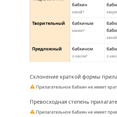
бабкин
бабк
какой?
какую
Творительный
бабкиным
бабк
баб
каким?
какой
Предложный
бабкином
бабк
о каком?
о как
Склонение краткой формы прила
⚠
Прилагательное бабкин не имеет кра
Превосходная степень прилагате
⚠
Прилагательное бабкин не имеет прев