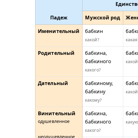
Единств
Падеж
Мужской род
Жен
Именительный
бабкин
бабк
какой?
какая
Родительный
бабкина,
бабк
бабкиного
какой
какого?
Дательный
бабкиному,
бабк
бабкину
какой
какому?
Винительный
бабкина,
бабк
одушевленное
бабкиного
какую
какого?
неодушевленное