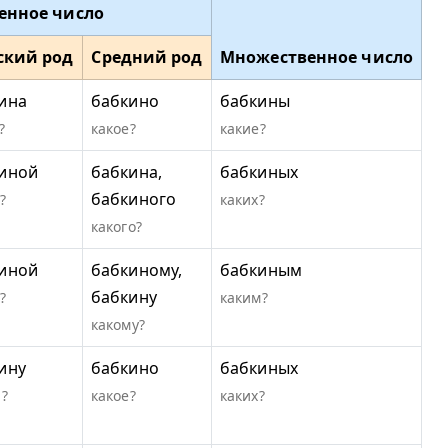
енное число
ский род
Средний род
Множественное число
ина
бабкино
бабкины
?
какое?
какие?
иной
бабкина,
бабкиных
бабкиного
?
каких?
какого?
иной
бабкиному,
бабкиным
бабкину
?
каким?
какому?
ину
бабкино
бабкиных
?
какое?
каких?