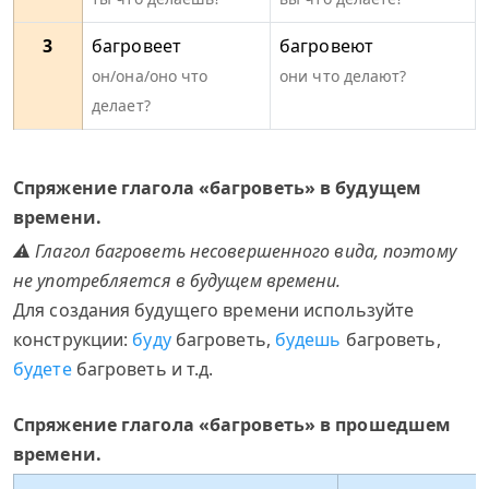
3
багровеет
багровеют
он/она/оно что
они что делают?
делает?
Спряжение глагола «багроветь» в будущем
времени.
⚠ Глагол багроветь несовершенного вида, поэтому
не употребляется в будущем времени.
Для создания будущего времени используйте
конструкции:
буду
багроветь,
будешь
багроветь,
будете
багроветь и т.д.
Спряжение глагола «багроветь» в прошедшем
времени.