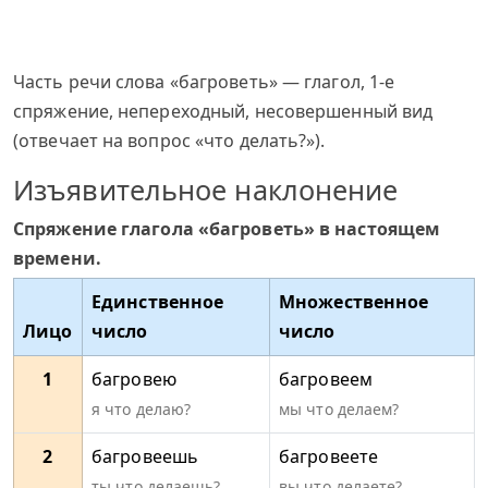
Часть речи слова «багроветь» — глагол, 1-е
спряжение, непереходный, несовершенный вид
(отвечает на вопрос «что делать?»).
Изъявительное наклонение
Спряжение глагола «багроветь» в настоящем
времени.
Единственное
Множественное
Лицо
число
число
1
багровею
багровеем
я что делаю?
мы что делаем?
2
багровеешь
багровеете
ты что делаешь?
вы что делаете?