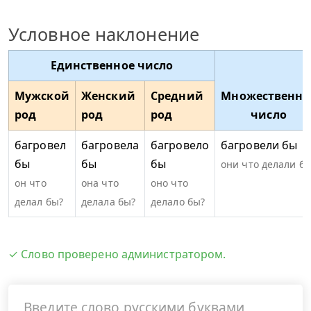
Условное наклонение
Единственное число
Мужской
Женский
Средний
Множественно
род
род
род
число
багровел
багровела
багровело
багровели бы
бы
бы
бы
они что делали б
он что
она что
оно что
делал бы?
делала бы?
делало бы?
✓ Слово проверено администратором.