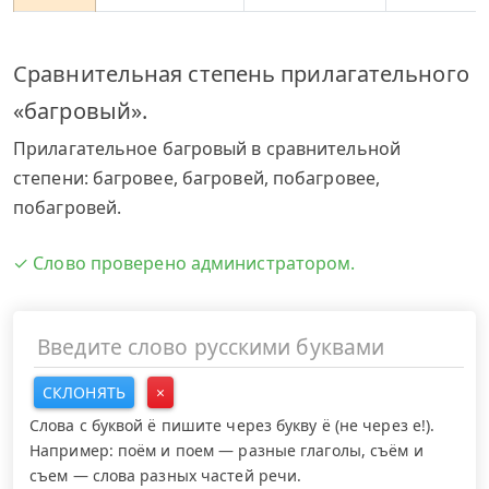
Сравнительная степень прилагательного
«багровый».
Прилагательное багровый в сравнительной
степени: багровее, багровей, побагровее,
побагровей.
✓ Слово проверено администратором.
СКЛОНЯТЬ
×
Слова с буквой ё пишите через букву ё (не через е!).
Например: поём и поем — разные глаголы, съём и
съем — слова разных частей речи.