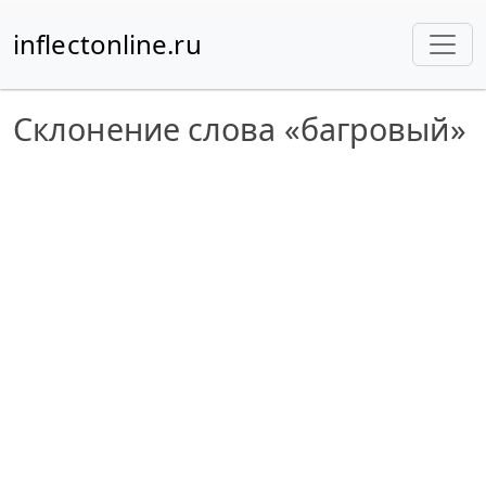
inflectonline.ru
Склонение слова «багровый»