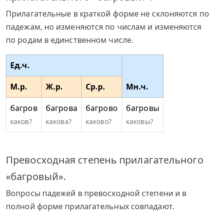
Прилагательные в краткой форме не склоняются по
падежам, но изменяются по числам и изменяются
по родам в единственном числе.
Ед.ч.
М.р.
Ж.р.
Ср.р.
Мн.ч.
багров
багрова
багрово
багровы
каков?
какова?
каково?
каковы?
Превосходная степень прилагательного
«багровый».
Вопросы падежей в превосходной степени и в
полной форме прилагательных совпадают.