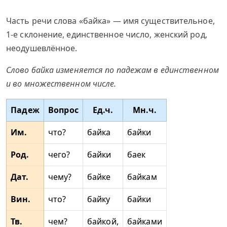
Часть речи слова «байка» — имя существительное,
1-е склонение, единственное число, женский род,
неодушевлённое.
Слово байка изменяется по падежам в единственном
и во множественном числе.
Падеж
Вопрос
Ед.ч.
Мн.ч.
Им.
что?
байка
байки
Род.
чего?
байки
баек
Дат.
чему?
байке
байкам
Вин.
что?
байку
байки
Тв.
чем?
байкой,
байками