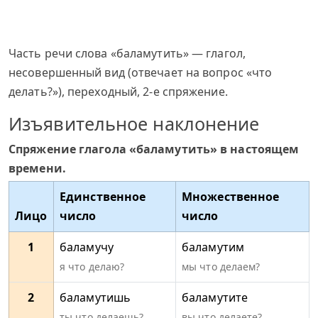
Часть речи слова «баламутить» — глагол,
несовершенный вид (отвечает на вопрос «что
делать?»), переходный, 2-е спряжение.
Изъявительное наклонение
Спряжение глагола «баламутить» в настоящем
времени.
Единственное
Множественное
Лицо
число
число
1
баламучу
баламутим
я что делаю?
мы что делаем?
2
баламутишь
баламутите
ты что делаешь?
вы что делаете?