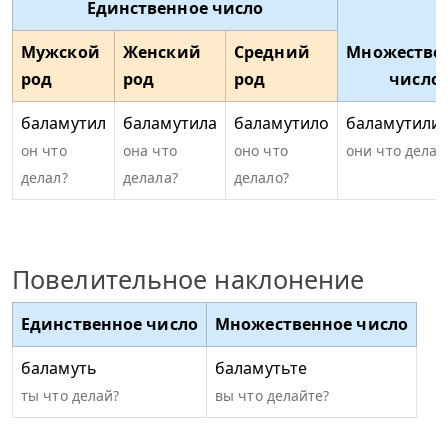
Единственное число
Мужской
Женский
Средний
Множестве
род
род
род
число
баламутил
баламутила
баламутило
баламутили
он что
она что
оно что
они что делал
делал?
делала?
делало?
Повелительное наклонение
Единственное число
Множественное число
баламуть
баламутьте
ты что делай?
вы что делайте?