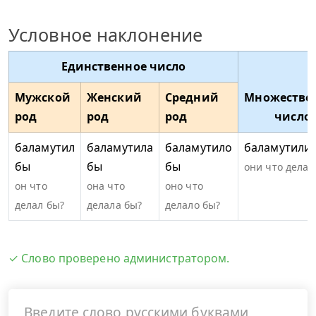
Условное наклонение
Единственное число
Мужской
Женский
Средний
Множестве
род
род
род
число
баламутил
баламутила
баламутило
баламутили
бы
бы
бы
они что делал
он что
она что
оно что
делал бы?
делала бы?
делало бы?
✓ Слово проверено администратором.