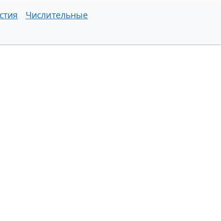
стия
Числительные