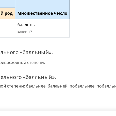
й род
Множественное число
о
балльны
каковы?
ельного «балльный».
ревосходной степени.
тельного «балльный».
й степени: балльнее, балльней, побалльнее, побалльн