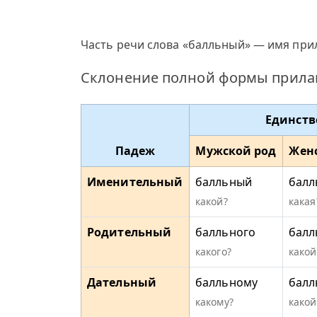
Часть речи слова «балльный» — имя прил
Склонение полной формы прилаг
Единств
Падеж
Мужской род
Жен
Именительный
балльный
балл
какой?
какая
Родительный
балльного
балл
какого?
какой
Дательный
балльному
балл
какому?
какой