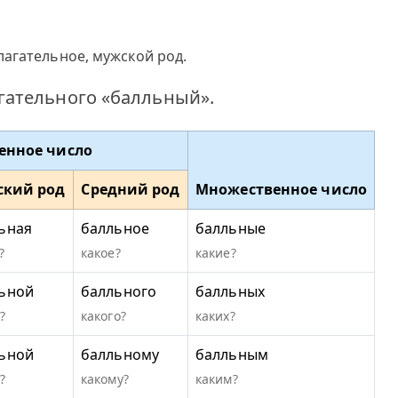
агательное, мужской род.
ательного «балльный».
енное число
ский род
Средний род
Множественное число
ьная
балльное
балльные
?
какое?
какие?
ьной
балльного
балльных
?
какого?
каких?
ьной
балльному
балльным
?
какому?
каким?