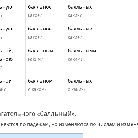
ьную
балльное
балльных
?
какое?
каких?
ьную
балльное
балльные
?
какое?
какие?
ьной,
балльным
балльными
льною
каким?
какими?
?
ьной
балльном
балльных
ой?
о каком?
о каких?
гательного «балльный».
оняются по падежам, но изменяются по числам и измен