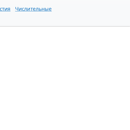
стия
Числительные