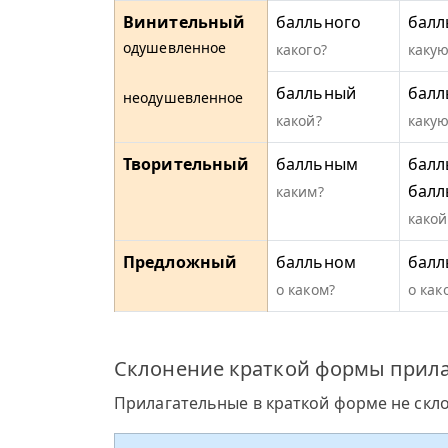
Винительный
балльного
балл
одушевленное
какого?
какую
балльный
балл
неодушевленное
какой?
какую
Творительный
балльным
балл
бал
каким?
какой
Предложный
балльном
балл
о каком?
о как
Склонение краткой формы прила
Прилагательные в краткой форме не скл