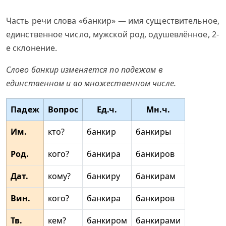
Часть речи слова «банкир» — имя существительное,
единственное число, мужской род, одушевлённое, 2-
е склонение.
Слово банкир изменяется по падежам в
единственном и во множественном числе.
Падеж
Вопрос
Ед.ч.
Мн.ч.
Им.
кто?
банкир
банкиры
Род.
кого?
банкира
банкиров
Дат.
кому?
банкиру
банкирам
Вин.
кого?
банкира
банкиров
Тв.
кем?
банкиром
банкирами