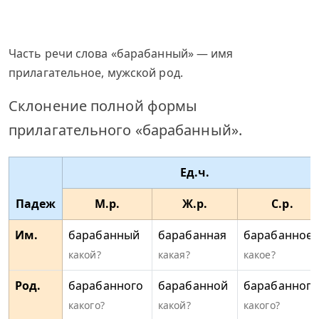
Часть речи слова «барабанный» — имя
прилагательное, мужской род.
Склонение полной формы
прилагательного «барабанный».
Ед.ч.
Падеж
М.р.
Ж.р.
С.р.
Им.
барабанный
барабанная
барабанное
какой?
какая?
какое?
Род.
барабанного
барабанной
барабанного
какого?
какой?
какого?