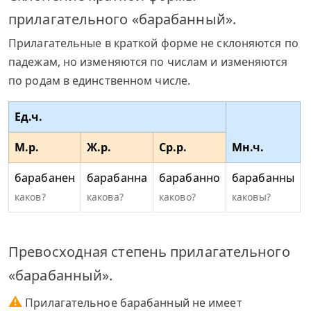
прилагательного «барабанный».
Прилагательные в краткой форме не склоняются по
падежам, но изменяются по числам и изменяются
по родам в единственном числе.
Ед.ч.
М.р.
Ж.р.
Ср.р.
Мн.ч.
барабанен
барабанна
барабанно
барабанны
каков?
какова?
каково?
каковы?
Превосходная степень прилагательного
«барабанный».
⚠
Прилагательное барабанный не имеет