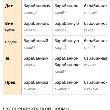
Дат.
барабанному
барабанной
барабанном
какому?
какой?
какому?
Вин.
барабанного
барабанную
барабанное
одуш.
какого?
какую?
какое?
барабанный
барабанную
барабанное
неодуш.
какой?
какую?
какое?
Тв.
барабанным
барабанной,
барабанным
барабанною
каким?
каким?
какой?
Пред.
барабанном
барабанной
барабанном
о каком?
о какой?
о каком?
Склонение краткой формы