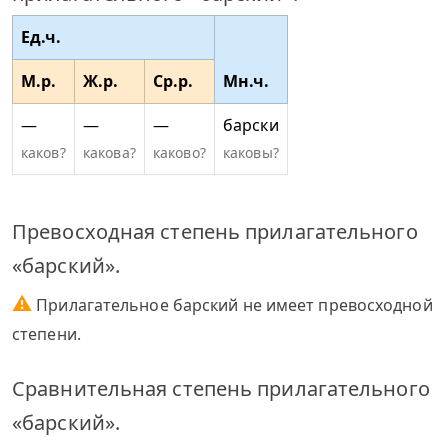
Ед.ч.
М.р.
Ж.р.
Ср.р.
Мн.ч.
—
—
—
барски
каков?
какова?
каково?
каковы?
Превосходная степень прилагательного
«барский».
⚠
Прилагательное барский не имеет превосходной
степени.
Сравнительная степень прилагательного
«барский».