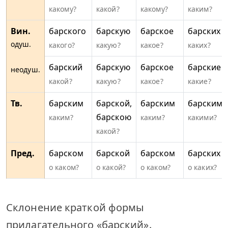
какому?
какой?
какому?
каким?
Вин.
барского
барскую
барское
барских
одуш.
какого?
какую?
какое?
каких?
барский
барскую
барское
барские
неодуш.
какой?
какую?
какое?
какие?
Тв.
барским
барской,
барским
барскими
барскою
каким?
каким?
какими?
какой?
Пред.
барском
барской
барском
барских
о каком?
о какой?
о каком?
о каких?
Склонение краткой формы
прилагательного «барский».