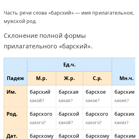
Часть речи слова «барский» — имя прилагательное,
мужской род.
Склонение полной формы
прилагательного «барский».
Ед.ч.
Падеж
М.р.
Ж.р.
С.р.
Мн.ч.
Им.
барский
барская
барское
барские
какой?
какая?
какое?
какие?
Род.
барского
барской
барского
барских
какого?
какой?
какого?
каких?
Дат.
барскому
барской
барскому
барским