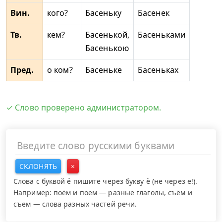
Вин.
кого?
Басеньку
Басенек
Тв.
кем?
Басенькой,
Басеньками
Басенькою
Пред.
о ком?
Басеньке
Басеньках
✓ Слово проверено администратором.
СКЛОНЯТЬ
×
Слова с буквой ё пишите через букву ё (не через е!).
Например: поём и поем — разные глаголы, съём и
съем — слова разных частей речи.