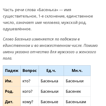
Часть речи слова «Басенька» — имя
существительное, 1-е склонение, единственное
число,
означает имя человека
, мужской род,
одушевлённое.
Слово Басенька изменяется по падежам в
единственном и во множественном числе. Помимо
имени указано отчество для мужского и женского
пола.
Падеж
Вопрос
Ед.ч.
Мн.ч.
Им.
кто?
Басенька
Басеньки
Род.
кого?
Басеньки
Басенек
Дат.
кому?
Басеньке
Басенькам