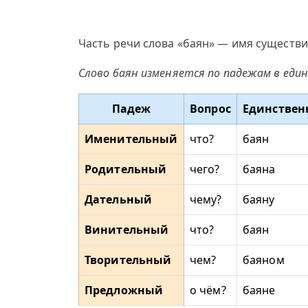
Часть речи слова «баян» — имя существи
Слово баян изменяется по падежам в еди
Падеж
Вопрос
Единствен
Именительный
что?
баян
Родительный
чего?
баяна
Дательный
чему?
баяну
Винительный
что?
баян
Творительный
чем?
баяном
Предложный
о чём?
баяне