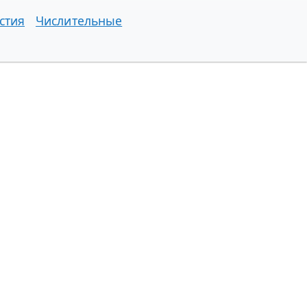
стия
Числительные