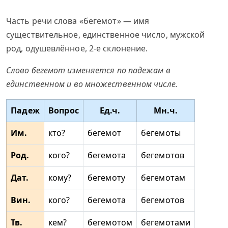
Часть речи слова «бегемот» — имя
существительное, единственное число, мужской
род, одушевлённое, 2-е склонение.
Слово бегемот изменяется по падежам в
единственном и во множественном числе.
Падеж
Вопрос
Ед.ч.
Мн.ч.
Им.
кто?
бегемот
бегемоты
Род.
кого?
бегемота
бегемотов
Дат.
кому?
бегемоту
бегемотам
Вин.
кого?
бегемота
бегемотов
Тв.
кем?
бегемотом
бегемотами