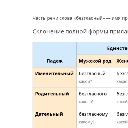
Часть речи слова «безгласный» — имя пр
Склонение полной формы прилаг
Единств
Падеж
Мужской род
Жен
Именительный
безгласный
безг
какой?
какая
Родительный
безгласного
безг
какого?
какой
Дательный
безгласному
безг
какому?
какой