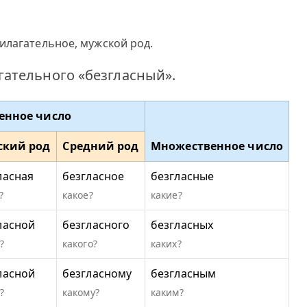
илагательное, мужской род.
ательного «безгласный».
енное число
ский род
Средний род
Множественное число
ласная
безгласное
безгласные
?
какое?
какие?
ласной
безгласного
безгласных
?
какого?
каких?
ласной
безгласному
безгласным
?
какому?
каким?