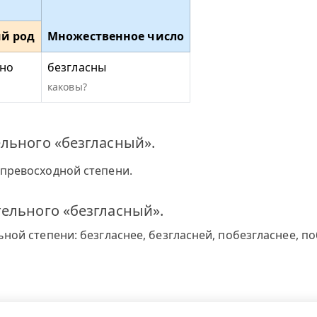
й род
Множественное число
сно
безгласны
каковы?
льного «безгласный».
превосходной степени.
ельного «безгласный».
ной степени: безгласнее, безгласней, побезгласнее, по