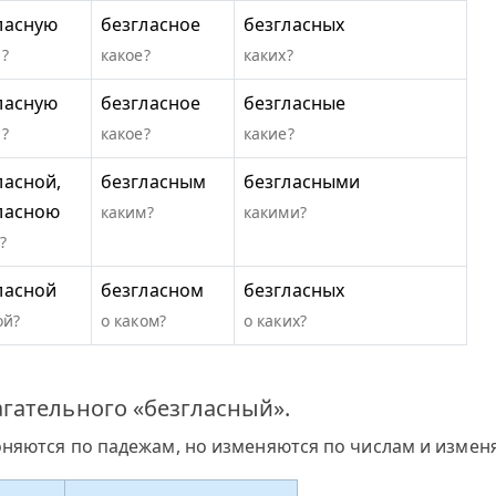
ласную
безгласное
безгласных
?
какое?
каких?
ласную
безгласное
безгласные
?
какое?
какие?
ласной,
безгласным
безгласными
ласною
каким?
какими?
?
ласной
безгласном
безгласных
ой?
о каком?
о каких?
гательного «безгласный».
оняются по падежам, но изменяются по числам и измен