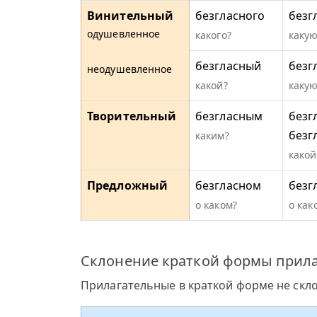
Винительный
безгласного
безг
одушевленное
какого?
какую
безгласный
безг
неодушевленное
какой?
какую
Творительный
безгласным
безг
безг
каким?
какой
Предложный
безгласном
безг
о каком?
о как
Склонение краткой формы прила
Прилагательные в краткой форме не скл