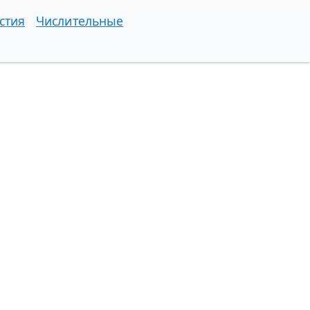
стия
Числительные