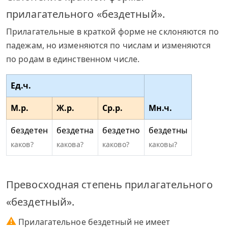
прилагательного «бездетный».
Прилагательные в краткой форме не склоняются по
падежам, но изменяются по числам и изменяются
по родам в единственном числе.
Ед.ч.
М.р.
Ж.р.
Ср.р.
Мн.ч.
бездетен
бездетна
бездетно
бездетны
каков?
какова?
каково?
каковы?
Превосходная степень прилагательного
«бездетный».
⚠
Прилагательное бездетный не имеет