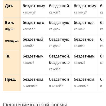
Дат.
бездетному
бездетной
бездетному
бе
какому?
какой?
какому?
как
Вин.
бездетного
бездетную
бездетное
бе
одуш.
какого?
какую?
какое?
как
бездетный
бездетную
бездетное
бе
неодуш.
какой?
какую?
какое?
как
Тв.
бездетным
бездетной,
бездетным
бе
бездетною
каким?
каким?
как
какой?
Пред.
бездетном
бездетной
бездетном
бе
о каком?
о какой?
о каком?
о к
Склонение краткой формы