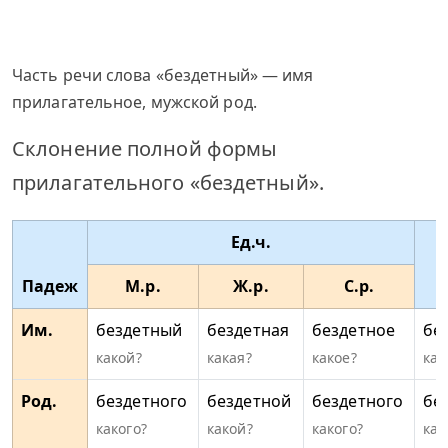
Часть речи слова «бездетный» — имя
прилагательное, мужской род.
Склонение полной формы
прилагательного «бездетный».
Ед.ч.
Падеж
М.р.
Ж.р.
С.р.
Им.
бездетный
бездетная
бездетное
бе
какой?
какая?
какое?
как
Род.
бездетного
бездетной
бездетного
бе
какого?
какой?
какого?
как