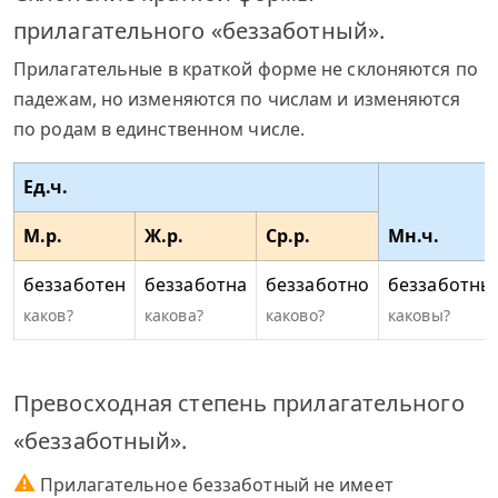
прилагательного «беззаботный».
Прилагательные в краткой форме не склоняются по
падежам, но изменяются по числам и изменяются
по родам в единственном числе.
Ед.ч.
М.р.
Ж.р.
Ср.р.
Мн.ч.
беззаботен
беззаботна
беззаботно
беззаботны
каков?
какова?
каково?
каковы?
Превосходная степень прилагательного
«беззаботный».
⚠
Прилагательное беззаботный не имеет