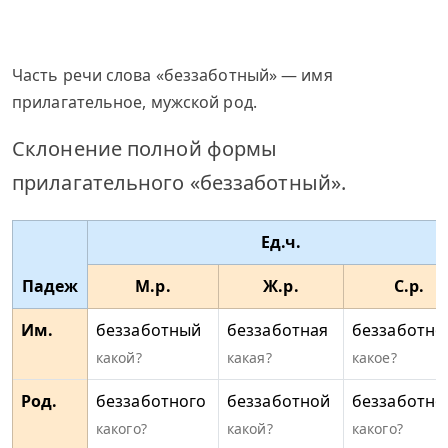
Часть речи слова «беззаботный» — имя
прилагательное, мужской род.
Склонение полной формы
прилагательного «беззаботный».
Ед.ч.
Падеж
М.р.
Ж.р.
С.р.
Им.
беззаботный
беззаботная
беззаботно
какой?
какая?
какое?
Род.
беззаботного
беззаботной
беззаботно
какого?
какой?
какого?