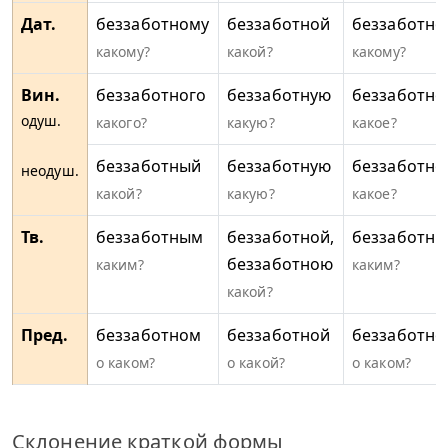
Дат.
беззаботному
беззаботной
беззаботно
какому?
какой?
какому?
Вин.
беззаботного
беззаботную
беззаботно
одуш.
какого?
какую?
какое?
беззаботный
беззаботную
беззаботно
неодуш.
какой?
какую?
какое?
Тв.
беззаботным
беззаботной,
беззаботн
беззаботною
каким?
каким?
какой?
Пред.
беззаботном
беззаботной
беззаботно
о каком?
о какой?
о каком?
Склонение краткой формы