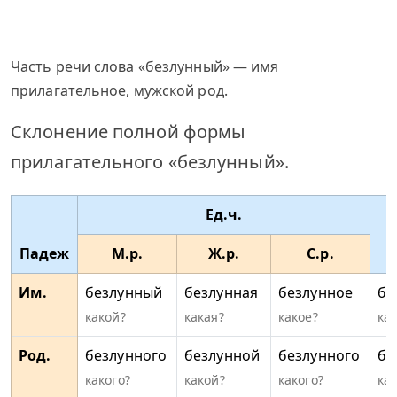
Часть речи слова «безлунный» — имя
прилагательное, мужской род.
Склонение полной формы
прилагательного «безлунный».
Ед.ч.
Падеж
М.р.
Ж.р.
С.р.
Им.
безлунный
безлунная
безлунное
бе
какой?
какая?
какое?
ка
Род.
безлунного
безлунной
безлунного
бе
какого?
какой?
какого?
ка