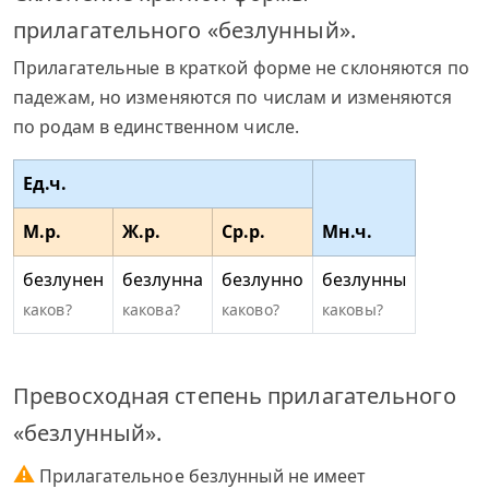
прилагательного «безлунный».
Прилагательные в краткой форме не склоняются по
падежам, но изменяются по числам и изменяются
по родам в единственном числе.
Ед.ч.
М.р.
Ж.р.
Ср.р.
Мн.ч.
безлунен
безлунна
безлунно
безлунны
каков?
какова?
каково?
каковы?
Превосходная степень прилагательного
«безлунный».
⚠
Прилагательное безлунный не имеет