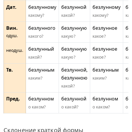
Дат.
безлунному
безлунной
безлунному
бе
какому?
какой?
какому?
ка
Вин.
безлунного
безлунную
безлунное
бе
одуш.
какого?
какую?
какое?
ка
безлунный
безлунную
безлунное
бе
неодуш.
какой?
какую?
какое?
ка
Тв.
безлунным
безлунной,
безлунным
бе
безлунною
каким?
каким?
ка
какой?
Пред.
безлунном
безлунной
безлунном
бе
о каком?
о какой?
о каком?
о к
Склонение краткой формы