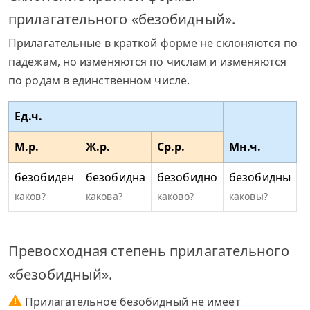
прилагательного «безобидный».
Прилагательные в краткой форме не склоняются по
падежам, но изменяются по числам и изменяются
по родам в единственном числе.
Ед.ч.
М.р.
Ж.р.
Ср.р.
Мн.ч.
безобиден
безобидна
безобидно
безобидны
каков?
какова?
каково?
каковы?
Превосходная степень прилагательного
«безобидный».
⚠
Прилагательное безобидный не имеет