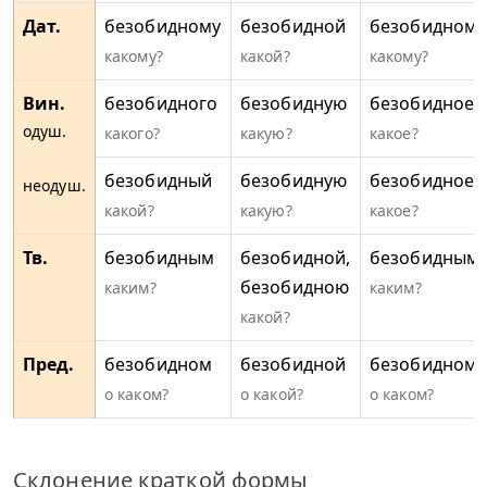
Дат.
безобидному
безобидной
безобидному
какому?
какой?
какому?
Вин.
безобидного
безобидную
безобидное
одуш.
какого?
какую?
какое?
безобидный
безобидную
безобидное
неодуш.
какой?
какую?
какое?
Тв.
безобидным
безобидной,
безобидным
безобидною
каким?
каким?
какой?
Пред.
безобидном
безобидной
безобидном
о каком?
о какой?
о каком?
Склонение краткой формы