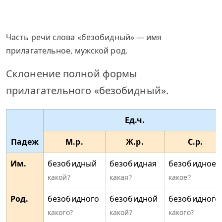
Часть речи слова «безобидный» — имя
прилагательное, мужской род.
Склонение полной формы
прилагательного «безобидный».
Ед.ч.
Падеж
М.р.
Ж.р.
С.р.
Им.
безобидный
безобидная
безобидное
какой?
какая?
какое?
Род.
безобидного
безобидной
безобидного
какого?
какой?
какого?