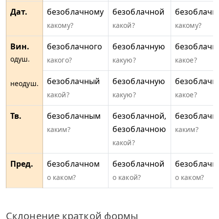
Дат.
безоблачному
безоблачной
безоблачн
какому?
какой?
какому?
Вин.
безоблачного
безоблачную
безоблачн
одуш.
какого?
какую?
какое?
безоблачный
безоблачную
безоблачн
неодуш.
какой?
какую?
какое?
Тв.
безоблачным
безоблачной,
безоблач
безоблачною
каким?
каким?
какой?
Пред.
безоблачном
безоблачной
безоблачн
о каком?
о какой?
о каком?
Склонение краткой формы