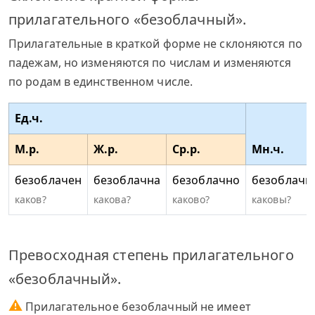
прилагательного «безоблачный».
Прилагательные в краткой форме не склоняются по
падежам, но изменяются по числам и изменяются
по родам в единственном числе.
Ед.ч.
М.р.
Ж.р.
Ср.р.
Мн.ч.
безоблачен
безоблачна
безоблачно
безоблачн
каков?
какова?
каково?
каковы?
Превосходная степень прилагательного
«безоблачный».
⚠
Прилагательное безоблачный не имеет