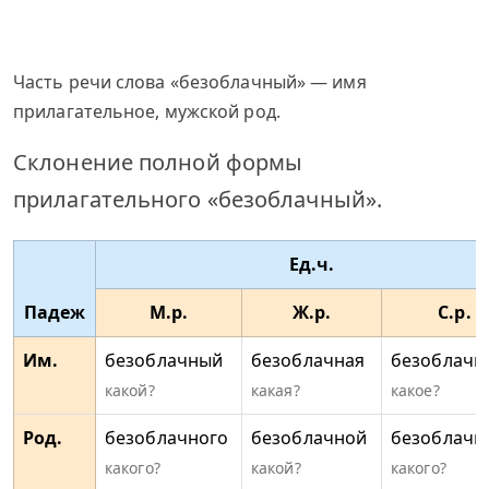
Часть речи слова «безоблачный» — имя
прилагательное, мужской род.
Склонение полной формы
прилагательного «безоблачный».
Ед.ч.
Падеж
М.р.
Ж.р.
С.р.
Им.
безоблачный
безоблачная
безоблачн
какой?
какая?
какое?
Род.
безоблачного
безоблачной
безоблачн
какого?
какой?
какого?