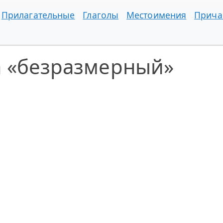
Прилагательные
Глаголы
Местоимения
Прича
а «безразмерный»