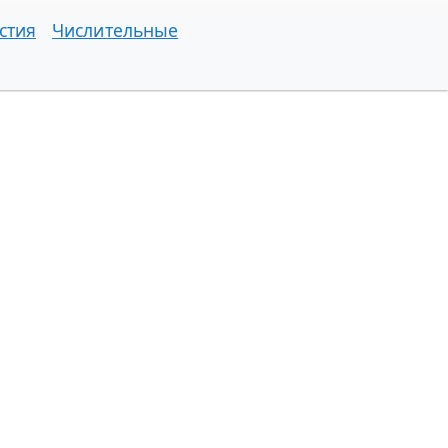
стия
Числительные