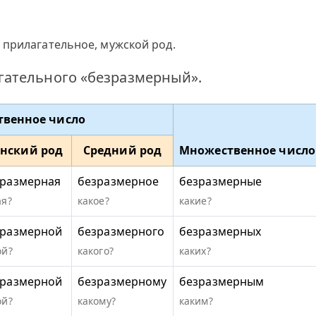
 прилагательное, мужской род.
ательного «безразмерный».
твенное число
нский род
Средний род
Множественное число
зразмерная
безразмерное
безразмерные
ая?
какое?
какие?
зразмерной
безразмерного
безразмерных
ой?
какого?
каких?
зразмерной
безразмерному
безразмерным
ой?
какому?
каким?