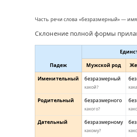
Часть речи слова «безразмерный» — имя
Склонение полной формы прилаг
Единс
Падеж
Мужской род
Же
Именительный
безразмерный
бе
какой?
как
Родительный
безразмерного
бе
какого?
как
Дательный
безразмерному
бе
какому?
как