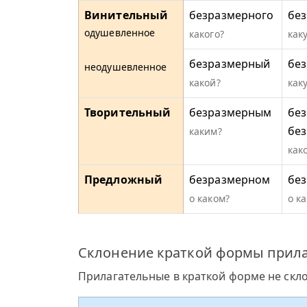
Винительный
безразмерного
бе
одушевленное
какого?
как
безразмерный
бе
неодушевленное
какой?
как
Творительный
безразмерным
без
бе
каким?
как
Предложный
безразмерном
бе
о каком?
о к
Склонение краткой формы прила
Прилагательные в краткой форме не скл