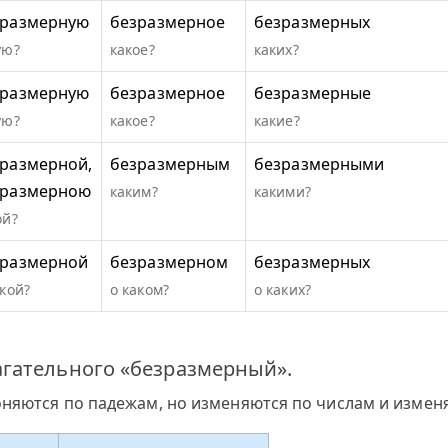
зразмерную
безразмерное
безразмерных
ую?
какое?
каких?
зразмерную
безразмерное
безразмерные
ую?
какое?
какие?
размерной,
безразмерным
безразмерными
зразмерною
каким?
какими?
ой?
зразмерной
безразмерном
безразмерных
акой?
о каком?
о каких?
гательного «безразмерный».
оняются по падежам, но изменяются по числам и измен