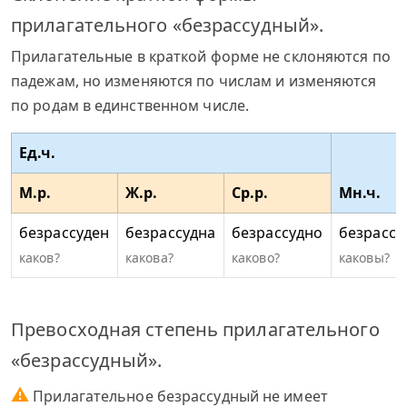
прилагательного «безрассудный».
Прилагательные в краткой форме не склоняются по
падежам, но изменяются по числам и изменяются
по родам в единственном числе.
Ед.ч.
М.р.
Ж.р.
Ср.р.
Мн.ч.
безрассуден
безрассудна
безрассудно
безрассу
каков?
какова?
каково?
каковы?
Превосходная степень прилагательного
«безрассудный».
⚠
Прилагательное безрассудный не имеет