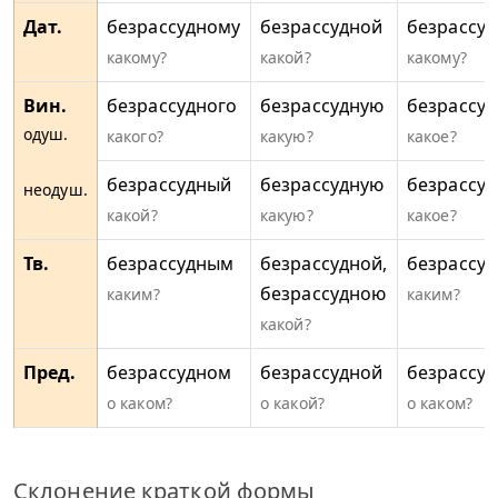
Дат.
безрассудному
безрассудной
безрассу
какому?
какой?
какому?
Вин.
безрассудного
безрассудную
безрассуд
одуш.
какого?
какую?
какое?
безрассудный
безрассудную
безрассуд
неодуш.
какой?
какую?
какое?
Тв.
безрассудным
безрассудной,
безрассу
безрассудною
каким?
каким?
какой?
Пред.
безрассудном
безрассудной
безрассу
о каком?
о какой?
о каком?
Склонение краткой формы