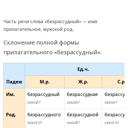
Часть речи слова «безрассудный» — имя
прилагательное, мужской род.
Склонение полной формы
прилагательного «безрассудный».
Ед.ч.
Падеж
М.р.
Ж.р.
С.р.
Им.
безрассудный
безрассудная
безрассуд
какой?
какая?
какое?
Род.
безрассудного
безрассудной
безрассуд
какого?
какой?
какого?