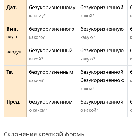
Дат.
безукоризненному
безукоризненной
бе
какому?
какой?
ка
Вин.
безукоризненного
безукоризненную
бе
одуш.
какого?
какую?
ка
безукоризненный
безукоризненную
бе
неодуш.
какой?
какую?
ка
Тв.
безукоризненным
безукоризненной,
бе
безукоризненною
каким?
ка
какой?
Пред.
безукоризненном
безукоризненной
бе
о каком?
о какой?
о 
Склонение краткой формы