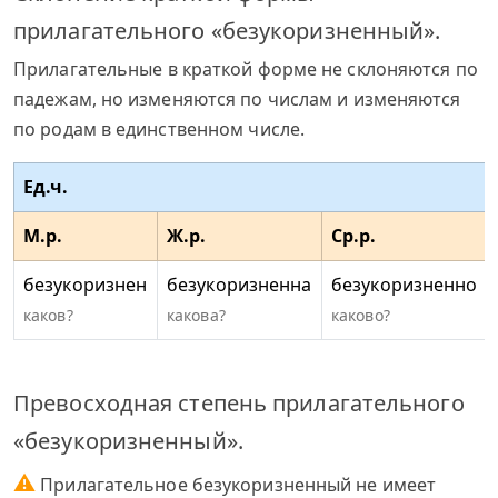
прилагательного «безукоризненный».
Прилагательные в краткой форме не склоняются по
падежам, но изменяются по числам и изменяются
по родам в единственном числе.
Ед.ч.
М.р.
Ж.р.
Ср.р.
безукоризнен
безукоризненна
безукоризненно
каков?
какова?
каково?
Превосходная степень прилагательного
«безукоризненный».
⚠
Прилагательное безукоризненный не имеет