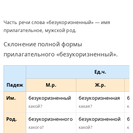
Часть речи слова «безукоризненный» — имя
прилагательное, мужской род.
Склонение полной формы
прилагательного «безукоризненный».
Ед.ч.
Падеж
М.р.
Ж.р.
Им.
безукоризненный
безукоризненная
бе
какой?
какая?
ка
Род.
безукоризненного
безукоризненной
бе
какого?
какой?
ка