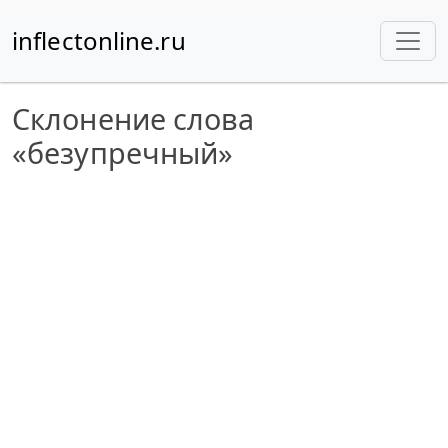
inflectonline.ru
Склонение слова
«безупречный»