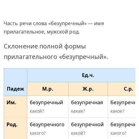
Часть речи слова «безупречный» — имя
прилагательное, мужской род.
Склонение полной формы
прилагательного «безупречный».
Ед.ч.
Падеж
М.р.
Ж.р.
С.р.
Им.
безупречный
безупречная
безупречн
какой?
какая?
какое?
Род.
безупречного
безупречной
безупречн
какого?
какой?
какого?