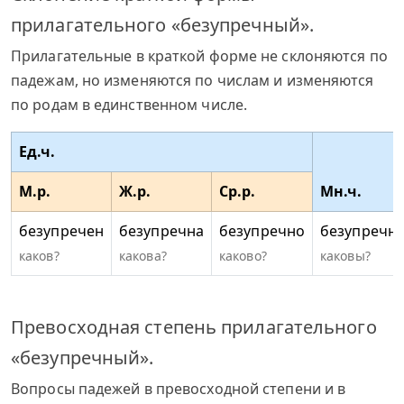
прилагательного «безупречный».
Прилагательные в краткой форме не склоняются по
падежам, но изменяются по числам и изменяются
по родам в единственном числе.
Ед.ч.
М.р.
Ж.р.
Ср.р.
Мн.ч.
безупречен
безупречна
безупречно
безупречн
каков?
какова?
каково?
каковы?
Превосходная степень прилагательного
«безупречный».
Вопросы падежей в превосходной степени и в