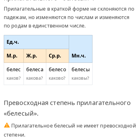
Прилагательные в краткой форме не склоняются по
падежам, но изменяются по числам и изменяются
по родам в единственном числе.
Ед.ч.
М.р.
Ж.р.
Ср.р.
Мн.ч.
белес
белеса
белесо
белесы
каков?
какова?
каково?
каковы?
Превосходная степень прилагательного
«белесый».
⚠
Прилагательное белесый не имеет превосходной
степени.