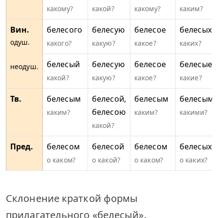
какому?
какой?
какому?
каким?
Вин.
белесого
белесую
белесое
белесых
одуш.
какого?
какую?
какое?
каких?
белесый
белесую
белесое
белесые
неодуш.
какой?
какую?
какое?
какие?
Тв.
белесым
белесой,
белесым
белесым
белесою
каким?
каким?
какими?
какой?
Пред.
белесом
белесой
белесом
белесых
о каком?
о какой?
о каком?
о каких?
Склонение краткой формы
прилагательного «белесый».