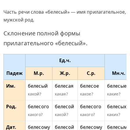
Часть речи слова «белесый» — имя прилагательное,
мужской род.
Склонение полной формы
прилагательного «белесый».
Ед.ч.
Падеж
М.р.
Ж.р.
С.р.
Мн.ч.
Им.
белесый
белесая
белесое
белесые
какой?
какая?
какое?
какие?
Род.
белесого
белесой
белесого
белесых
какого?
какой?
какого?
каких?
Дат.
белесому
белесой
белесому
белесым