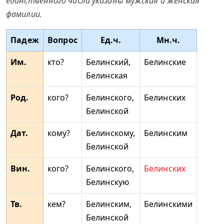
единственного числа указаны мужская и женская
фамилии.
Падеж
Вопрос
Ед.ч.
Мн.ч.
Им.
кто?
Белинский,
Белинские
Белинская
Род.
кого?
Белинского,
Белинских
Белинской
Дат.
кому?
Белинскому,
Белинским
Белинской
Вин.
кого?
Белинского,
Белинских
Белинскую
Тв.
кем?
Белинским,
Белинскими
Белинской