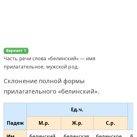
Вариант 1
Часть речи слова «белинский» — имя
прилагательное, мужской род.
Склонение полной формы
прилагательного «белинский».
Ед.ч.
Падеж
М.р.
Ж.р.
С.р.
Им.
белинский
белинская
белинское
бе