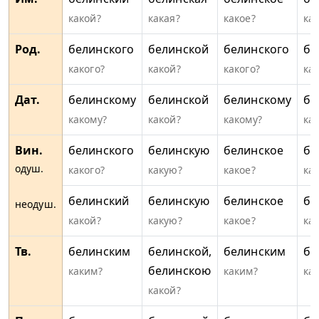
какой?
какая?
какое?
ка
Род.
белинского
белинской
белинского
бе
какого?
какой?
какого?
ка
Дат.
белинскому
белинской
белинскому
бе
какому?
какой?
какому?
ка
Вин.
белинского
белинскую
белинское
бе
одуш.
какого?
какую?
какое?
ка
белинский
белинскую
белинское
бе
неодуш.
какой?
какую?
какое?
ка
Тв.
белинским
белинской,
белинским
бе
белинскою
каким?
каким?
ка
какой?