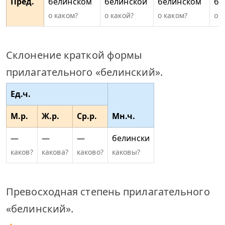
Пред.
белинском
белинской
белинском
бе
о каком?
о какой?
о каком?
о к
Склонение краткой формы
прилагательного «белинский».
Ед.ч.
М.р.
Ж.р.
Ср.р.
Мн.ч.
—
—
—
белински
каков?
какова?
каково?
каковы?
Превосходная степень прилагательного
«белинский».