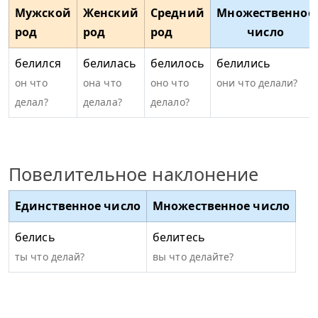
Мужской
Женский
Средний
Множественное
род
род
род
число
белился
белилась
белилось
белились
он что
она что
оно что
они что делали?
делал?
делала?
делало?
Повелительное наклонение
Единственное число
Множественное число
белись
белитесь
ты что делай?
вы что делайте?