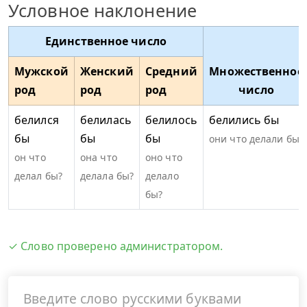
Условное наклонение
Единственное число
Мужской
Женский
Средний
Множественное
род
род
род
число
белился
белилась
белилось
белились бы
бы
бы
бы
они что делали бы?
он что
она что
оно что
делал бы?
делала бы?
делало
бы?
✓ Слово проверено администратором.