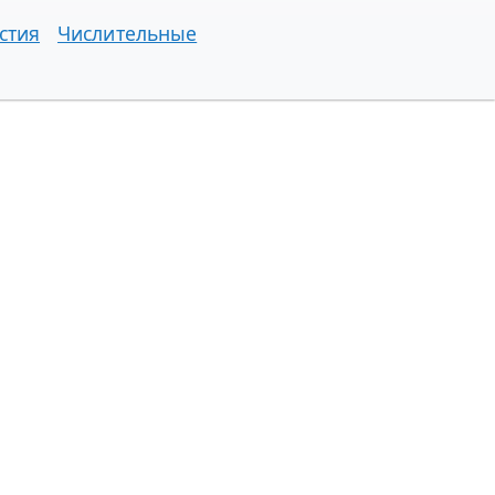
стия
Числительные