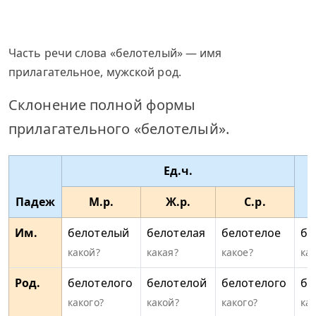
Часть речи слова «белотелый» — имя
прилагательное, мужской род.
Склонение полной формы
прилагательного «белотелый».
Ед.ч.
Падеж
М.р.
Ж.р.
С.р.
Им.
белотелый
белотелая
белотелое
бе
какой?
какая?
какое?
ка
Род.
белотелого
белотелой
белотелого
бе
какого?
какой?
какого?
ка