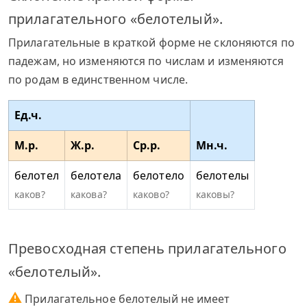
прилагательного «белотелый».
Прилагательные в краткой форме не склоняются по
падежам, но изменяются по числам и изменяются
по родам в единственном числе.
Ед.ч.
М.р.
Ж.р.
Ср.р.
Мн.ч.
белотел
белотела
белотело
белотелы
каков?
какова?
каково?
каковы?
Превосходная степень прилагательного
«белотелый».
⚠
Прилагательное белотелый не имеет