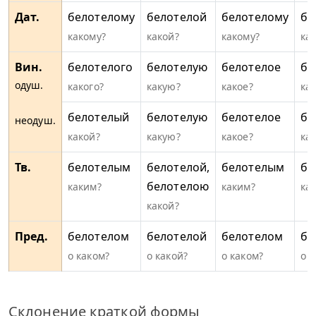
Дат.
белотелому
белотелой
белотелому
бе
какому?
какой?
какому?
ка
Вин.
белотелого
белотелую
белотелое
бе
одуш.
какого?
какую?
какое?
ка
белотелый
белотелую
белотелое
бе
неодуш.
какой?
какую?
какое?
ка
Тв.
белотелым
белотелой,
белотелым
бе
белотелою
каким?
каким?
ка
какой?
Пред.
белотелом
белотелой
белотелом
бе
о каком?
о какой?
о каком?
о к
Склонение краткой формы